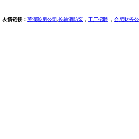
友情链接：
芜湖验房公司
,
长轴消防泵
，
工厂招聘
，
合肥财务公