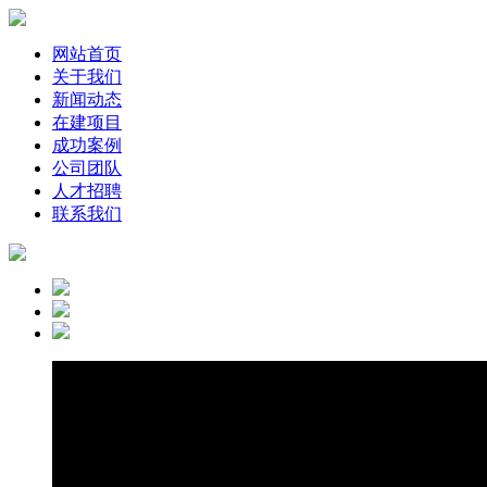
网站首页
关于我们
新闻动态
在建项目
成功案例
公司团队
人才招聘
联系我们