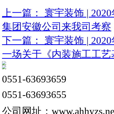
上一篇： 寰宇装饰 | 20
集团安徽公司来我司考察
下一篇： 寰宇装饰 | 20
一场关于《内装施工工艺
0551-63693659
0551-63693655
公司网址：www.ahhyzs.ne